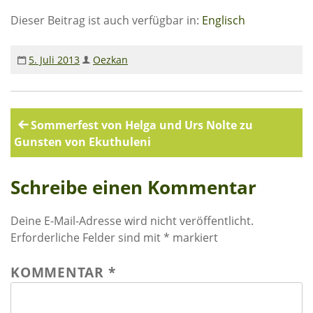
Rechenschaftsberichte
Dieser Beitrag ist auch verfügbar in:
Englisch
Kontakt I Infos zum Download
5. Juli 2013
Oezkan
EKUTHULENI ZIMBABWE
Ausbildung in Ekuthuleni
Beitragsnavigation
Sommerfest von Helga und Urs Nolte zu
Berichte aus Gumtree
Gunsten von Ekuthuleni
INFORMATIONEN
Schreibe einen Kommentar
Aktuelles
Deine E-Mail-Adresse wird nicht veröffentlicht.
Rundbriefe
Erforderliche Felder sind mit
*
markiert
Presse
KOMMENTAR
*
Termine
FOTO GALERIE