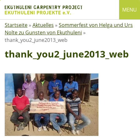
Skip
MENU
to
content
Startseite
»
Aktuelles
»
Sommerfest von Helga und Urs
English
Nolte zu Gunsten von Ekuthuleni
»
Deutsch
thank_you2_june2013_web
SUCHE
thank_you2_june2013_web
Suchen
nach:
ÜBER EKUTHULENI
Startseite
Über uns
Satzung
Mitgliedschaft
Spenden