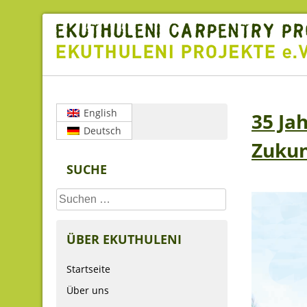
Skip
to
content
English
35 Ja
Deutsch
Zukunf
SUCHE
Suchen
nach:
ÜBER EKUTHULENI
Startseite
Über uns