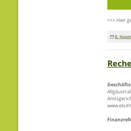
>>> Hier g
8. Nove
Reche
Geschäfts
Allgäustra
Amtsgeric
www.ekuthu
Finanzref