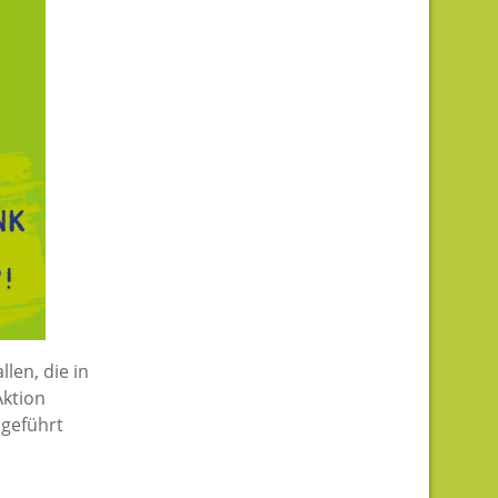
len, die in
Aktion
hgeführt