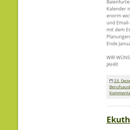
Baienfurte
Kalender i
enorm wic
und Email-
mit dem Er
Planungen 
Ende Janua
WIR WÜNS
JAHR!
23. Dez
Berufsaus
Kommenta
Ekuth