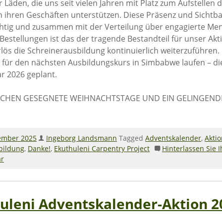
r Läden, die uns seit vielen Jahren mit Platz zum Aufstellen 
n ihren Geschäften unterstützen. Diese Präsenz und Sichtbar
htig und zusammen mit der Verteilung über engagierte Me
Bestellungen ist das der tragende Bestandteil für unser Akti
lös die Schreinerausbildung kontinuierlich weiterzuführen.
für den nächsten Ausbildungskurs in Simbabwe laufen – dies
r 2026 geplant.
CHEN GESEGNETE WEIHNACHTSTAGE UND EIN GELINGEND
ember 2025
Ingeborg Landsmann
Tagged
Adventskalender
,
Akti
bildung
,
Danke!
,
Ekuthuleni Carpentry Project
Hinterlassen Sie 
r
uleni Adventskalender-Aktion 2