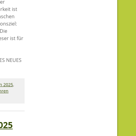
der
keit ist
nschen
onsziel:
 Die
er ist für
ES NEUES
on 2025
,
Ihren
025