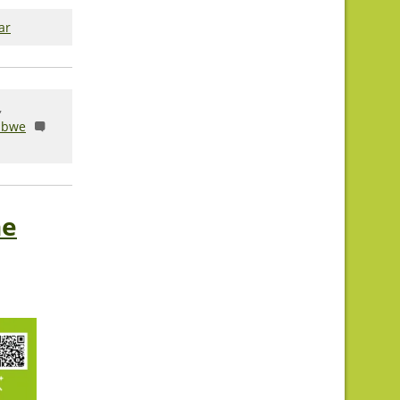
ar
,
abwe
he