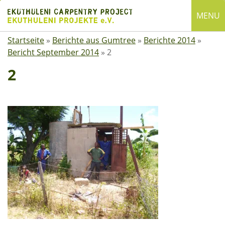
Skip
MENU
to
content
Startseite
»
Berichte aus Gumtree
»
Berichte 2014
»
English
Bericht September 2014
»
2
Deutsch
2
SUCHE
Suchen
nach:
ÜBER EKUTHULENI
Startseite
Über uns
Satzung
Mitgliedschaft
Spenden