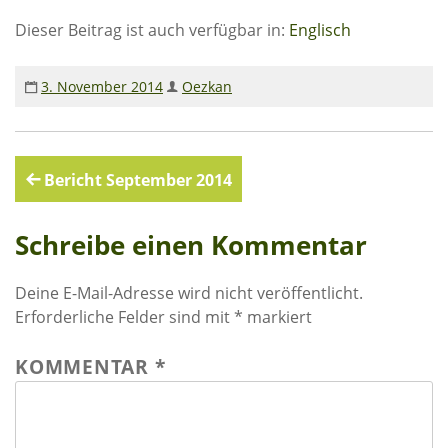
Rechenschaftsberichte
Dieser Beitrag ist auch verfügbar in:
Englisch
Kontakt I Infos zum Download
3. November 2014
Oezkan
EKUTHULENI ZIMBABWE
Ausbildung in Ekuthuleni
Beitragsnavigation
Bericht September 2014
Berichte aus Gumtree
Schreibe einen Kommentar
INFORMATIONEN
Aktuelles
Deine E-Mail-Adresse wird nicht veröffentlicht.
Erforderliche Felder sind mit
*
markiert
Rundbriefe
Presse
KOMMENTAR
*
Termine
FOTO GALERIE