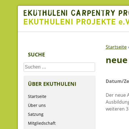
Skip
to
content
Startseite
SUCHE
neue 
Suchen
nach:
Datum/Zei
ÜBER EKUTHULENI
Der neue A
Startseite
Ausbildung
Über uns
weiteren 3
Satzung
Mitgliedschaft