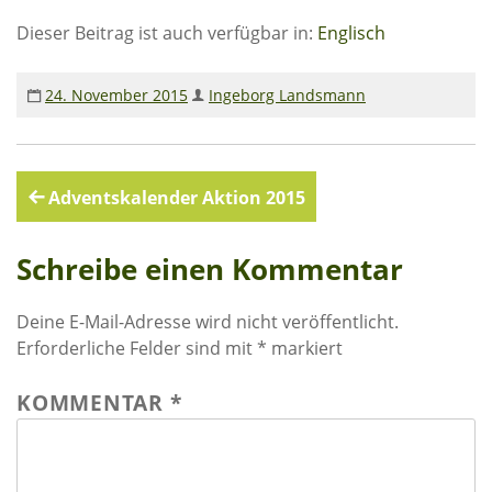
Rechenschaftsberichte
Dieser Beitrag ist auch verfügbar in:
Englisch
Kontakt I Infos zum Download
24. November 2015
Ingeborg Landsmann
EKUTHULENI ZIMBABWE
Ausbildung in Ekuthuleni
Beitragsnavigation
Adventskalender Aktion 2015
Berichte aus Gumtree
Schreibe einen Kommentar
INFORMATIONEN
Aktuelles
Deine E-Mail-Adresse wird nicht veröffentlicht.
Erforderliche Felder sind mit
*
markiert
Rundbriefe
Presse
KOMMENTAR
*
Termine
FOTO GALERIE