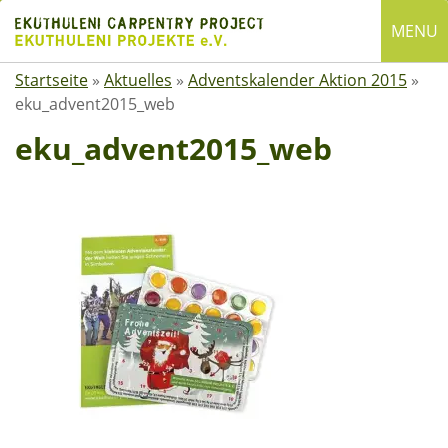
Skip
MENU
to
content
Startseite
»
Aktuelles
»
Adventskalender Aktion 2015
»
English
eku_advent2015_web
Deutsch
eku_advent2015_web
SUCHE
Suchen
nach:
ÜBER EKUTHULENI
Startseite
Über uns
Satzung
Mitgliedschaft
Spenden