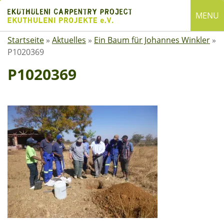
Skip
MENU
to
content
Startseite
»
Aktuelles
»
Ein Baum für Johannes Winkler
»
English
P1020369
Deutsch
P1020369
SUCHE
Suchen
nach:
ÜBER EKUTHULENI
Startseite
Über uns
Satzung
Mitgliedschaft
Spenden