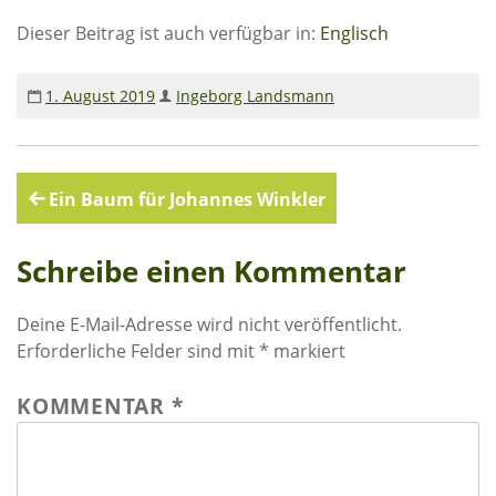
Rechenschaftsberichte
Dieser Beitrag ist auch verfügbar in:
Englisch
Kontakt I Infos zum Download
1. August 2019
Ingeborg Landsmann
EKUTHULENI ZIMBABWE
Ausbildung in Ekuthuleni
Beitragsnavigation
Ein Baum für Johannes Winkler
Berichte aus Gumtree
Schreibe einen Kommentar
INFORMATIONEN
Aktuelles
Deine E-Mail-Adresse wird nicht veröffentlicht.
Erforderliche Felder sind mit
*
markiert
Rundbriefe
Presse
KOMMENTAR
*
Termine
FOTO GALERIE