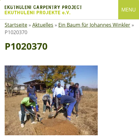
Skip
MENU
to
content
Startseite
»
Aktuelles
»
Ein Baum für Johannes Winkler
»
English
P1020370
Deutsch
P1020370
SUCHE
Suchen
nach:
ÜBER EKUTHULENI
Startseite
Über uns
Satzung
Mitgliedschaft
Spenden