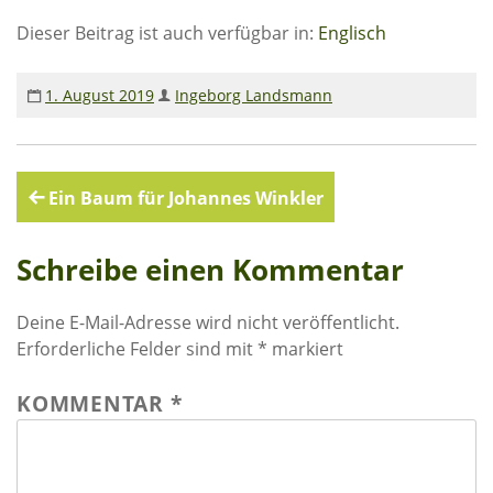
Rechenschaftsberichte
Dieser Beitrag ist auch verfügbar in:
Englisch
Kontakt I Infos zum Download
1. August 2019
Ingeborg Landsmann
EKUTHULENI ZIMBABWE
Ausbildung in Ekuthuleni
Beitragsnavigation
Ein Baum für Johannes Winkler
Berichte aus Gumtree
Schreibe einen Kommentar
INFORMATIONEN
Aktuelles
Deine E-Mail-Adresse wird nicht veröffentlicht.
Erforderliche Felder sind mit
*
markiert
Rundbriefe
Presse
KOMMENTAR
*
Termine
FOTO GALERIE