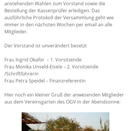
anstehenden Wahlen zum Vorstand sowie die
Rechenschaftsberichte
Bestellung der Kassenprüfer erledigen. Das
Kontakt I Infos zum Download
ausführliche Protokoll der Versammlung geht wie
immer in den nächsten Wochen per email an alle
Mitglieder.
EKUTHULENI ZIMBABWE
Der Vorstand ist unverändert besetzt
Ausbildung in Ekuthuleni
Berichte aus Gumtree
Frau Ingrid Okafor – 1. Vorsitzende
Frau Monika Unseld-Eisele – 2. Vorsitzende
INFORMATIONEN
/Schriftführerin
Frau Petra Speidel – Finanzreferentin
Aktuelles
Hier noch ein kleiner Gruß der anwesenden Mitglieder
Rundbriefe
aus dem Vereinsgarten des OGV in der Abendsonne:
Presse
Termine
FOTO GALERIE