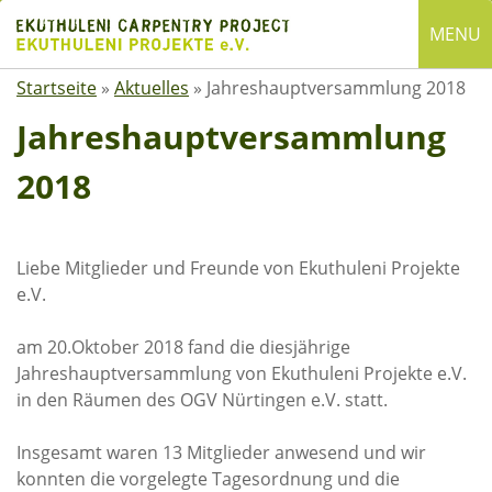
Skip
MENU
to
content
Startseite
»
Aktuelles
»
Jahreshauptversammlung 2018
English
Deutsch
Jahreshauptversammlung
2018
SUCHE
Suchen
nach:
Liebe Mitglieder und Freunde von Ekuthuleni Projekte
ÜBER EKUTHULENI
e.V.
Startseite
am 20.Oktober 2018 fand die diesjährige
Jahreshauptversammlung von Ekuthuleni Projekte e.V.
Über uns
in den Räumen des OGV Nürtingen e.V. statt.
Satzung
Mitgliedschaft
Insgesamt waren 13 Mitglieder anwesend und wir
konnten die vorgelegte Tagesordnung und die
Spenden