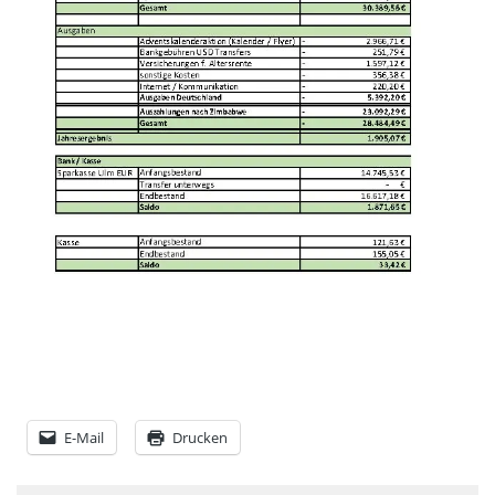
Rechenschaftsberichte
Kontakt I Infos zum Download
EKUTHULENI ZIMBABWE
Ausbildung in Ekuthuleni
Berichte aus Gumtree
INFORMATIONEN
Aktuelles
Rundbriefe
Presse
Termine
E-Mail
Drucken
FOTO GALERIE