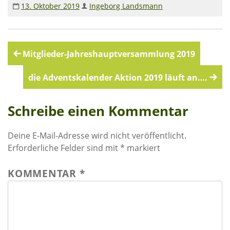
13. Oktober 2019
Ingeborg Landsmann
Wasser für EKU – Teil 2
Wasser für Ekuthuleni
Beitragsnavigation
Mitglieder-Jahreshauptversammlung 2019
Arbeitseinsatz_J.Blank 2016
Werkarbeiten 2015
die Adventskalender Aktion 2019 läuft an….
Marktstand Nürtingen 2015
Bilder aus Zimbabwe
Schreibe einen Kommentar
Deine E-Mail-Adresse wird nicht veröffentlicht.
Erforderliche Felder sind mit
*
markiert
KOMMENTAR
*