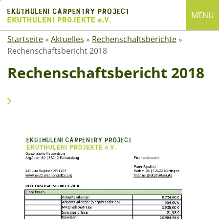
Skip
MENU
to
content
Startseite
»
Aktuelles
»
Rechenschaftsberichte
»
English
Rechenschaftsbericht 2018
Deutsch
Rechenschaftsbericht 2018
SUCHE
Suchen
nach:
ÜBER EKUTHULENI
Startseite
Über uns
Satzung
Mitgliedschaft
Spenden