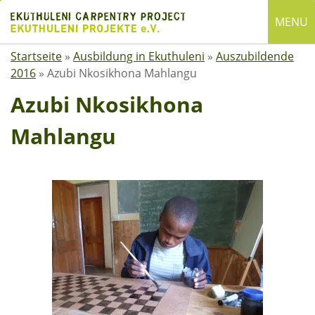
Skip
MENU
to
content
Startseite
»
Ausbildung in Ekuthuleni
»
Auszubildende
English
2016
»
Azubi Nkosikhona Mahlangu
Deutsch
Azubi Nkosikhona
SUCHE
Mahlangu
Suchen
nach:
ÜBER EKUTHULENI
Startseite
Über uns
Satzung
Mitgliedschaft
Spenden