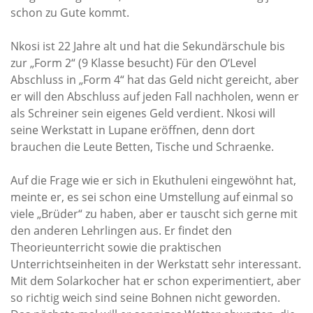
schon zu Gute kommt.
Wasser für EKU – Teil 2
Nkosi ist 22 Jahre alt und hat die Sekundärschule bis
Wasser für Ekuthuleni
zur „Form 2“ (9 Klasse besucht) Für den O‘Level
Arbeitseinsatz_J.Blank 2016
Abschluss in „Form 4“ hat das Geld nicht gereicht, aber
er will den Abschluss auf jeden Fall nachholen, wenn er
Werkarbeiten 2015
als Schreiner sein eigenes Geld verdient. Nkosi will
Marktstand Nürtingen 2015
seine Werkstatt in Lupane eröffnen, denn dort
Bilder aus Zimbabwe
brauchen die Leute Betten, Tische und Schraenke.
Auf die Frage wie er sich in Ekuthuleni eingewöhnt hat,
meinte er, es sei schon eine Umstellung auf einmal so
viele „Brüder“ zu haben, aber er tauscht sich gerne mit
den anderen Lehrlingen aus. Er findet den
Theorieunterricht sowie die praktischen
Unterrichtseinheiten in der Werkstatt sehr interessant.
Mit dem Solarkocher hat er schon experimentiert, aber
so richtig weich sind seine Bohnen nicht geworden.