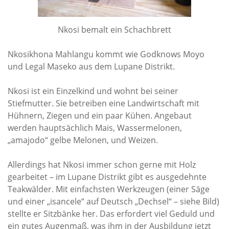
Rechenschaftsberichte
Kontakt I Infos zum Download
Nkosi bemalt ein Schachbrett
Nkosikhona Mahlangu kommt wie Godknows Moyo
EKUTHULENI ZIMBABWE
und Legal Maseko aus dem Lupane Distrikt.
Ausbildung in Ekuthuleni
Nkosi ist ein Einzelkind und wohnt bei seiner
Berichte aus Gumtree
Stiefmutter. Sie betreiben eine Landwirtschaft mit
Hühnern, Ziegen und ein paar Kühen. Angebaut
INFORMATIONEN
werden hauptsächlich Mais, Wassermelonen,
„amajodo“ gelbe Melonen, und Weizen.
Aktuelles
Allerdings hat Nkosi immer schon gerne mit Holz
Rundbriefe
gearbeitet – im Lupane Distrikt gibt es ausgedehnte
Presse
Teakwälder. Mit einfachsten Werkzeugen (einer Säge
Termine
und einer „isancele“ auf Deutsch „Dechsel“ – siehe Bild)
stellte er Sitzbänke her. Das erfordert viel Geduld und
ein gutes Augenmaß, was ihm in der Ausbildung jetzt
FOTO GALERIE