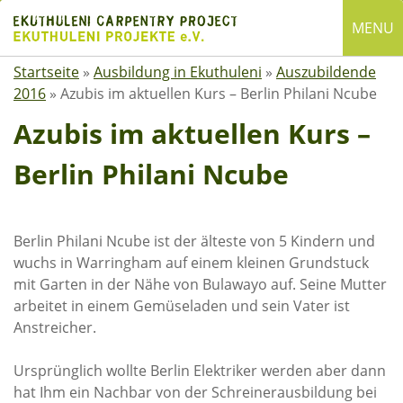
Skip
MENU
to
content
Startseite
»
Ausbildung in Ekuthuleni
»
Auszubildende
English
2016
»
Azubis im aktuellen Kurs – Berlin Philani Ncube
Deutsch
Azubis im aktuellen Kurs –
SUCHE
Berlin Philani Ncube
Suchen
nach:
ÜBER EKUTHULENI
Berlin Philani Ncube ist der älteste von 5 Kindern und
wuchs in Warringham auf einem kleinen Grundstuck
Startseite
mit Garten in der Nähe von Bulawayo auf. Seine Mutter
arbeitet in einem Gemüseladen und sein Vater ist
Über uns
Anstreicher.
Satzung
Mitgliedschaft
Ursprünglich wollte Berlin Elektriker werden aber dann
hat Ihm ein Nachbar von der Schreinerausbildung bei
Spenden