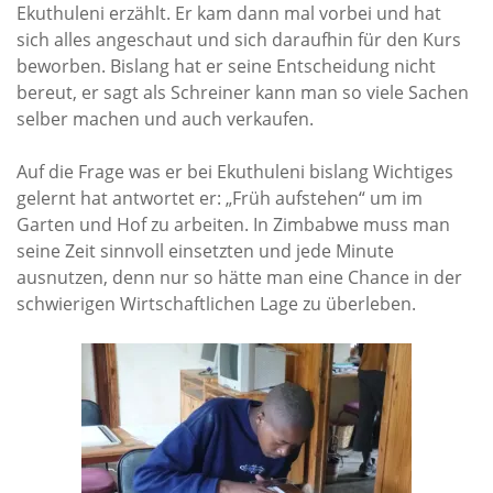
Ekuthuleni erzählt. Er kam dann mal vorbei und hat
Rechenschaftsberichte
sich alles angeschaut und sich daraufhin für den Kurs
Kontakt I Infos zum Download
beworben. Bislang hat er seine Entscheidung nicht
bereut, er sagt als Schreiner kann man so viele Sachen
selber machen und auch verkaufen.
EKUTHULENI ZIMBABWE
Auf die Frage was er bei Ekuthuleni bislang Wichtiges
Ausbildung in Ekuthuleni
gelernt hat antwortet er: „Früh aufstehen“ um im
Berichte aus Gumtree
Garten und Hof zu arbeiten. In Zimbabwe muss man
seine Zeit sinnvoll einsetzten und jede Minute
INFORMATIONEN
ausnutzen, denn nur so hätte man eine Chance in der
schwierigen Wirtschaftlichen Lage zu überleben.
Aktuelles
Rundbriefe
Presse
Termine
FOTO GALERIE