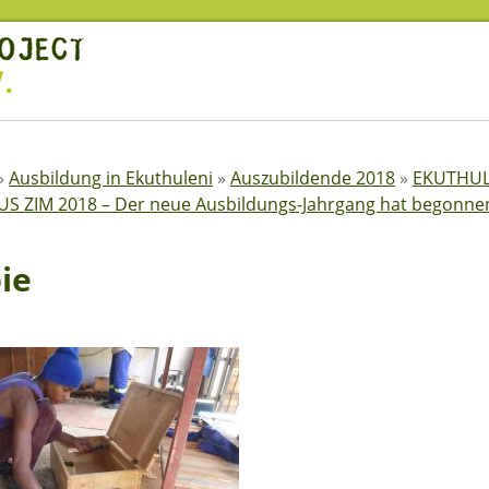
»
Ausbildung in Ekuthuleni
»
Auszubildende 2018
»
EKUTHUL
S ZIM 2018 – Der neue Ausbildungs-Jahrgang hat begonnen
ie