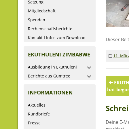
Satzung
Mitgliedschaft
Spenden
Rechenschaftsberichte
Kontakt I Infos zum Download
Dieser Bei
EKUTHULENI ZIMBABWE
11. Mär
Ausbildung in Ekuthuleni
Berichte aus Gumtree
Beitr
EKUTH
hat begon
INFORMATIONEN
Aktuelles
Schre
Rundbriefe
Deine E-Ma
Presse