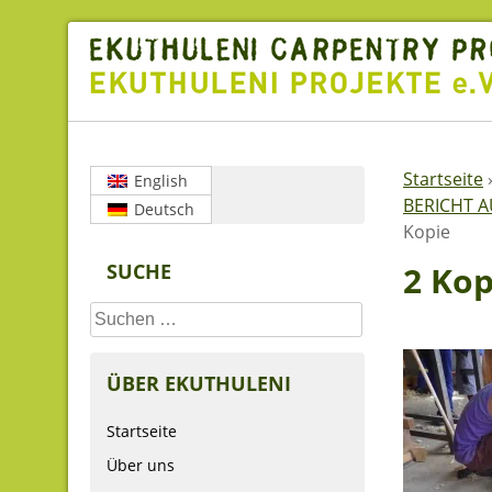
Skip
to
content
Startseite
English
BERICHT AU
Deutsch
Kopie
SUCHE
2 Kop
Suchen
nach:
ÜBER EKUTHULENI
Startseite
Über uns