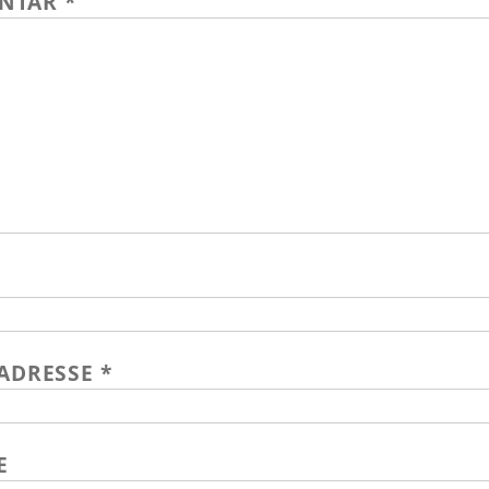
NTAR
*
-ADRESSE
*
E