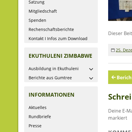
Satzung
Mitgliedschaft
Spenden
Rechenschaftsberichte
Dieser Bei
Kontakt I Infos zum Download
25. Dez
EKUTHULENI ZIMBABWE
Ausbildung in Ekuthuleni
Beitr
Berich
Berichte aus Gumtree
INFORMATIONEN
Schre
Aktuelles
Deine E-Ma
Rundbriefe
markiert
Presse