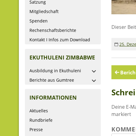
Satzung
Mitgliedschaft
Spenden
Dieser Bei
Rechenschaftsberichte
Kontakt I Infos zum Download
25. Dez
EKUTHULENI ZIMBABWE
Ausbildung in Ekuthuleni
Beitr
Berich
Berichte aus Gumtree
Schre
INFORMATIONEN
Deine E-Ma
Aktuelles
markiert
Rundbriefe
KOMME
Presse