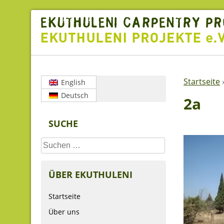
Skip
to
content
Startseite
English
Deutsch
2a
SUCHE
Suchen
nach:
ÜBER EKUTHULENI
Startseite
Über uns