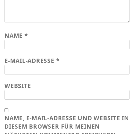
Wasser für EKU – Teil 2
Wasser für Ekuthuleni
Arbeitseinsatz_J.Blank 2016
NAME
*
Werkarbeiten 2015
Marktstand Nürtingen 2015
E-MAIL-ADRESSE
*
Bilder aus Zimbabwe
WEBSITE
NAME, E-MAIL-ADRESSE UND WEBSITE IN
DIESEM BROWSER FÜR MEINEN