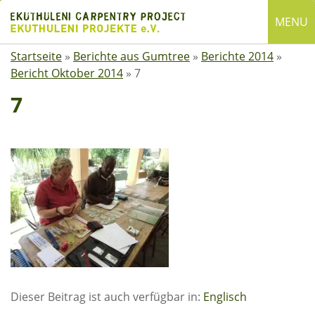
Skip
MENU
to
content
Startseite
»
Berichte aus Gumtree
»
Berichte 2014
»
English
Bericht Oktober 2014
»
7
Deutsch
7
SUCHE
Suchen
nach:
ÜBER EKUTHULENI
Startseite
Über uns
Satzung
Mitgliedschaft
Dieser Beitrag ist auch verfügbar in:
Englisch
Spenden