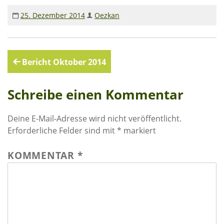
Rechenschaftsberichte
25. Dezember 2014
Oezkan
Kontakt I Infos zum Download
EKUTHULENI ZIMBABWE
Beitragsnavigation
Bericht Oktober 2014
Ausbildung in Ekuthuleni
Schreibe einen Kommentar
Berichte aus Gumtree
Deine E-Mail-Adresse wird nicht veröffentlicht.
INFORMATIONEN
Erforderliche Felder sind mit
*
markiert
Aktuelles
KOMMENTAR
*
Rundbriefe
Presse
Termine
FOTO GALERIE