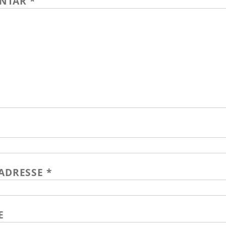
NTAR
*
-ADRESSE
*
E