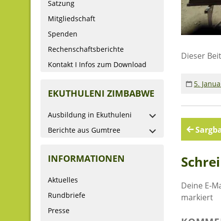
Satzung
Mitgliedschaft
Spenden
Rechenschaftsberichte
Dieser Bei
Kontakt I Infos zum Download
5. Janua
EKUTHULENI ZIMBABWE
Ausbildung in Ekuthuleni
Beitr
Sargba
Berichte aus Gumtree
INFORMATIONEN
Schre
Aktuelles
Deine E-Ma
Rundbriefe
markiert
Presse