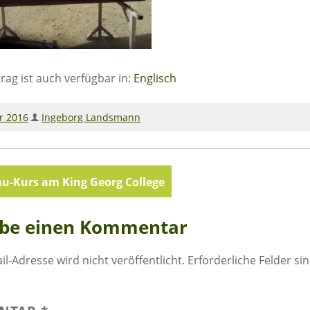
trag ist auch verfügbar in:
Englisch
r 2016
Ingeborg Landsmann
agsnavigation
u-Kurs am King Georg College
ibe einen Kommentar
il-Adresse wird nicht veröffentlicht.
Erforderliche Felder si