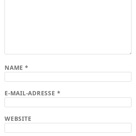
Wasser für EKU – Teil 2
Wasser für Ekuthuleni
Arbeitseinsatz_J.Blank 2016
Werkarbeiten 2015
Marktstand Nürtingen 2015
Bilder aus Zimbabwe
NAME
*
E-MAIL-ADRESSE
*
WEBSITE