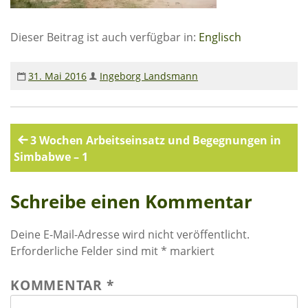
Rechenschaftsberichte
Dieser Beitrag ist auch verfügbar in:
Englisch
Kontakt I Infos zum Download
EKUTHULENI ZIMBABWE
31. Mai 2016
Ingeborg Landsmann
Ausbildung in Ekuthuleni
Berichte aus Gumtree
Beitragsnavigation
3 Wochen Arbeitseinsatz und Begegnungen in
Simbabwe – 1
INFORMATIONEN
Schreibe einen Kommentar
Aktuelles
Rundbriefe
Deine E-Mail-Adresse wird nicht veröffentlicht.
Presse
Erforderliche Felder sind mit
*
markiert
Termine
KOMMENTAR
*
FOTO GALERIE