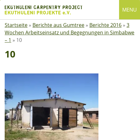
Skip
MENU
to
content
Startseite
»
Berichte aus Gumtree
»
Berichte 2016
»
3
English
Wochen Arbeitseinsatz und Begegnungen in Simbabwe
Deutsch
– 1
»
10
SUCHE
10
Suchen
nach:
ÜBER EKUTHULENI
Startseite
Über uns
Satzung
Mitgliedschaft
Spenden