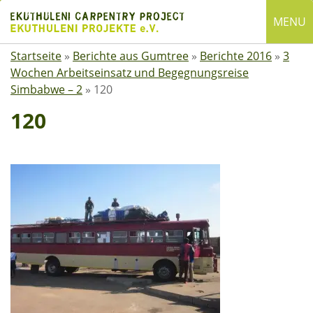
Skip
MENU
to
content
Startseite
»
Berichte aus Gumtree
»
Berichte 2016
»
3
English
Wochen Arbeitseinsatz und Begegnungsreise
Deutsch
Simbabwe – 2
»
120
SUCHE
120
Suchen
nach:
ÜBER EKUTHULENI
Startseite
Über uns
Satzung
Mitgliedschaft
Spenden