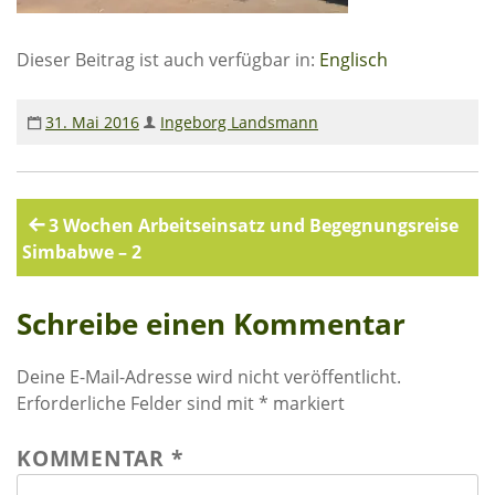
Rechenschaftsberichte
Dieser Beitrag ist auch verfügbar in:
Englisch
Kontakt I Infos zum Download
EKUTHULENI ZIMBABWE
31. Mai 2016
Ingeborg Landsmann
Ausbildung in Ekuthuleni
Berichte aus Gumtree
Beitragsnavigation
3 Wochen Arbeitseinsatz und Begegnungsreise
Simbabwe – 2
INFORMATIONEN
Schreibe einen Kommentar
Aktuelles
Rundbriefe
Deine E-Mail-Adresse wird nicht veröffentlicht.
Presse
Erforderliche Felder sind mit
*
markiert
Termine
KOMMENTAR
*
FOTO GALERIE