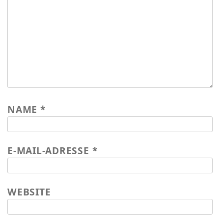
Wasser für EKU – Teil 2
Wasser für Ekuthuleni
Arbeitseinsatz_J.Blank 2016
Werkarbeiten 2015
Marktstand Nürtingen 2015
Bilder aus Zimbabwe
NAME
*
E-MAIL-ADRESSE
*
WEBSITE