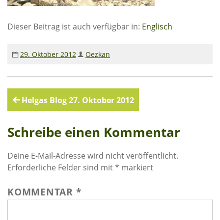
Rechenschaftsberichte
Dieser Beitrag ist auch verfügbar in:
Englisch
Kontakt I Infos zum Download
EKUTHULENI ZIMBABWE
29. Oktober 2012
Oezkan
Ausbildung in Ekuthuleni
Berichte aus Gumtree
Beitragsnavigation
Helgas Blog 27. Oktober 2012
INFORMATIONEN
Schreibe einen Kommentar
Aktuelles
Deine E-Mail-Adresse wird nicht veröffentlicht.
Rundbriefe
Erforderliche Felder sind mit
*
markiert
Presse
KOMMENTAR
*
Termine
FOTO GALERIE