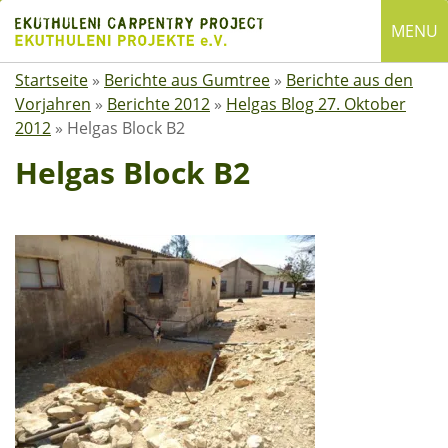
Skip
MENU
to
content
Startseite
»
Berichte aus Gumtree
»
Berichte aus den
English
Vorjahren
»
Berichte 2012
»
Helgas Blog 27. Oktober
Deutsch
2012
»
Helgas Block B2
SUCHE
Helgas Block B2
Suchen
nach:
ÜBER EKUTHULENI
Startseite
Über uns
Satzung
Mitgliedschaft
Spenden