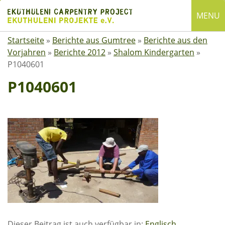
Skip
MENU
to
content
Startseite
»
Berichte aus Gumtree
»
Berichte aus den
English
Vorjahren
»
Berichte 2012
»
Shalom Kindergarten
»
Deutsch
P1040601
SUCHE
P1040601
Suchen
nach:
ÜBER EKUTHULENI
Startseite
Über uns
Satzung
Mitgliedschaft
Spenden
Dieser Beitrag ist auch verfügbar in:
Englisch