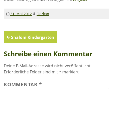
Rechenschaftsberichte
Kontakt I Infos zum Download
31. Mai 2012
Oezkan
EKUTHULENI ZIMBABWE
Beitragsnavigation
Shalom Kindergarten
Ausbildung in Ekuthuleni
Berichte aus Gumtree
Schreibe einen Kommentar
INFORMATIONEN
Deine E-Mail-Adresse wird nicht veröffentlicht.
Erforderliche Felder sind mit
*
markiert
Aktuelles
Rundbriefe
KOMMENTAR
*
Presse
Termine
FOTO GALERIE