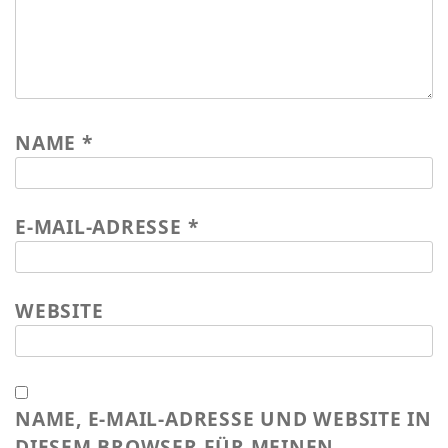
Wasser für EKU – Teil 2
Wasser für Ekuthuleni
Arbeitseinsatz_J.Blank 2016
Werkarbeiten 2015
NAME
*
Marktstand Nürtingen 2015
Bilder aus Zimbabwe
E-MAIL-ADRESSE
*
WEBSITE
NAME, E-MAIL-ADRESSE UND WEBSITE IN
DIESEM BROWSER FÜR MEINEN