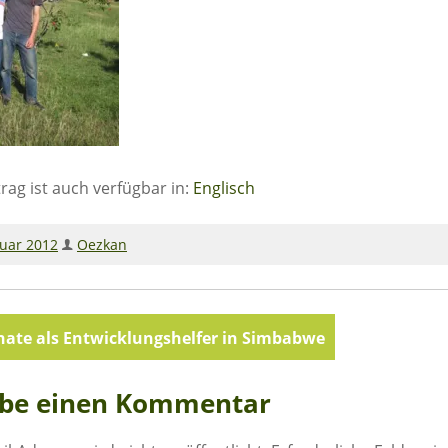
trag ist auch verfügbar in:
Englisch
ruar 2012
Oezkan
agsnavigation
ate als Entwicklungshelfer in Simbabwe
ibe einen Kommentar