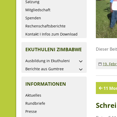
Satzung
Mitgliedschaft
Spenden
Rechenschaftsberichte
Kontakt I Infos zum Download
EKUTHULENI ZIMBABWE
Dieser Bei
Ausbildung in Ekuthuleni
19. Feb
Berichte aus Gumtree
INFORMATIONEN
Beitr
11 Mon
Aktuelles
Schre
Rundbriefe
Presse