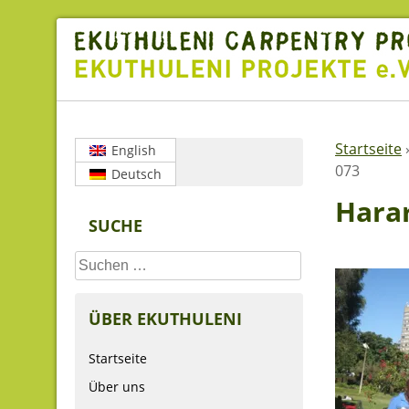
Skip
to
content
Startseite
English
073
Deutsch
Hara
SUCHE
Suchen
nach:
ÜBER EKUTHULENI
Startseite
Über uns