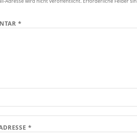
il-Adresse wird nicht veröffentlicht.
Erforderliche Felder si
NTAR
*
-ADRESSE
*