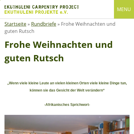
Skip
MENU
to
content
Startseite
»
Rundbriefe
»
Frohe Weihnachten und
English
guten Rutsch
Deutsch
Frohe Weihnachten und
SUCHE
guten Rutsch
Suchen
nach:
ÜBER EKUTHULENI
„Wenn viele kleine Leute an vielen kleinen Orten viele kleine Dinge tun,
können sie das Gesicht der Welt verändern“
Startseite
Über uns
-Afrikanisches Sprichwort-
Satzung
Mitgliedschaft
Spenden