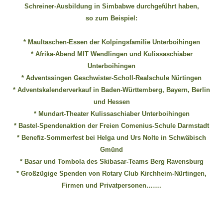
Schreiner-Ausbildung in Simbabwe durchgeführt haben,
so zum Beispiel:
Wasser für EKU – Teil 2
Wasser für Ekuthuleni
* Maultaschen-Essen der Kolpingsfamilie Unterboihingen
Arbeitseinsatz_J.Blank 2016
* Afrika-Abend MIT Wendlingen und Kulissaschiaber
Unterboihingen
Werkarbeiten 2015
* Adventssingen Geschwister-Scholl-Realschule Nürtingen
Marktstand Nürtingen 2015
* Adventskalenderverkauf in Baden-Württemberg, Bayern, Berlin
Bilder aus Zimbabwe
und Hessen
* Mundart-Theater Kulissaschiaber Unterboihingen
* Bastel-Spendenaktion der Freien Comenius-Schule Darmstadt
* Benefiz-Sommerfest bei Helga und Urs Nolte in Schwäbisch
Gmünd
* Basar und Tombola des Skibasar-Teams Berg Ravensburg
* Großzügige Spenden von Rotary Club Kirchheim-Nürtingen,
Firmen und Privatpersonen…….