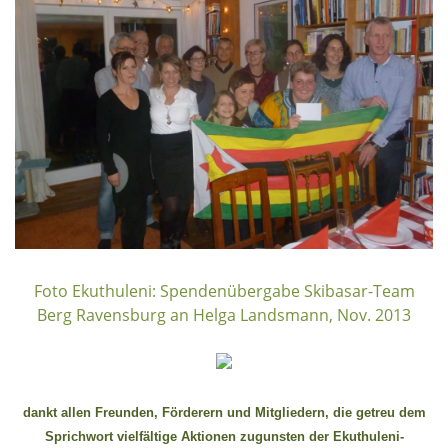
Rechenschaftsberichte
Kontakt I Infos zum Download
EKUTHULENI ZIMBABWE
Ausbildung in Ekuthuleni
Berichte aus Gumtree
INFORMATIONEN
Foto Ekuthuleni: Spendenübergabe Skibasar-Team
Aktuelles
Berg Ravensburg an Helga Landsmann, Nov. 2013
Rundbriefe
Presse
Termine
dankt allen Freunden, Förderern und Mitgliedern, die getreu dem
Sprichwort vielfältige Aktionen zugunsten der Ekuthuleni-
FOTO GALERIE