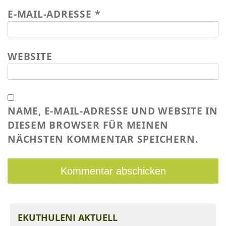
E-MAIL-ADRESSE
*
Wasser für EKU – Teil 2
Wasser für Ekuthuleni
Arbeitseinsatz_J.Blank 2016
WEBSITE
Werkarbeiten 2015
Marktstand Nürtingen 2015
Bilder aus Zimbabwe
NAME, E-MAIL-ADRESSE UND WEBSITE IN
DIESEM BROWSER FÜR MEINEN
NÄCHSTEN KOMMENTAR SPEICHERN.
EKUTHULENI AKTUELL