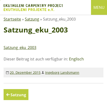
Skip
MENU
to
content
Startseite
»
Satzung
»
Satzung_eku_2003
English
Deutsch
Satzung_eku_2003
SUCHE
Satzung_eku_2003
Suchen
nach:
Dieser Beitrag ist auch verfügbar in:
Englisch
ÜBER EKUTHULENI
20. Dezember 2015
Ingeborg Landsmann
Startseite
Über uns
Satzung
Beitragsnavigation
Satzung
Mitgliedschaft
Spenden