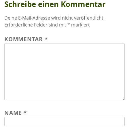
Schreibe einen Kommentar
Rechenschaftsberichte
Kontakt I Infos zum Download
Deine E-Mail-Adresse wird nicht veröffentlicht.
Erforderliche Felder sind mit
*
markiert
EKUTHULENI ZIMBABWE
KOMMENTAR
*
Ausbildung in Ekuthuleni
Berichte aus Gumtree
INFORMATIONEN
Aktuelles
Rundbriefe
Presse
Termine
NAME
*
FOTO GALERIE