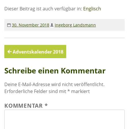
Rechenschaftsberichte
Dieser Beitrag ist auch verfügbar in:
Englisch
Kontakt I Infos zum Download
30. November 2018
Ingeborg Landsmann
EKUTHULENI ZIMBABWE
Ausbildung in Ekuthuleni
Beitragsnavigation
Adventskalender 2018
Berichte aus Gumtree
Schreibe einen Kommentar
INFORMATIONEN
Aktuelles
Deine E-Mail-Adresse wird nicht veröffentlicht.
Erforderliche Felder sind mit
*
markiert
Rundbriefe
Presse
KOMMENTAR
*
Termine
FOTO GALERIE