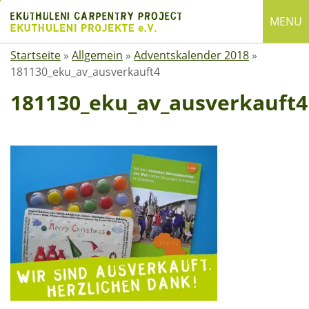
Skip
MENU
to
content
Startseite
»
Allgemein
»
Adventskalender 2018
»
English
181130_eku_av_ausverkauft4
Deutsch
181130_eku_av_ausverkauft4
SUCHE
Suchen
nach:
ÜBER EKUTHULENI
Startseite
Über uns
Satzung
Mitgliedschaft
Spenden