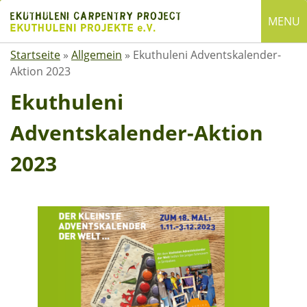
Skip
MENU
to
content
Startseite
»
Allgemein
»
Ekuthuleni Adventskalender-
English
Aktion 2023
Deutsch
Ekuthuleni
SUCHE
Adventskalender-Aktion
Suchen
nach:
2023
ÜBER EKUTHULENI
Startseite
Über uns
Satzung
Mitgliedschaft
Spenden