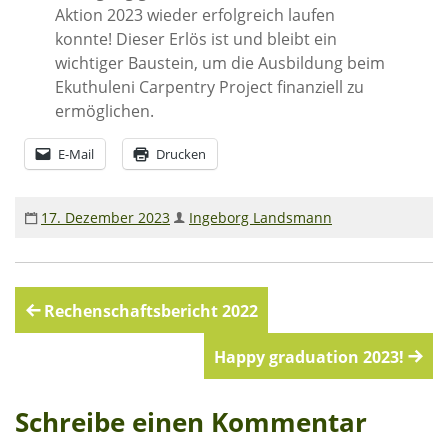
Aktion 2023 wieder erfolgreich laufen
konnte! Dieser Erlös ist und bleibt ein
Wasser für EKU – Teil 2
wichtiger Baustein, um die Ausbildung beim
Wasser für Ekuthuleni
Ekuthuleni Carpentry Project finanziell zu
Arbeitseinsatz_J.Blank 2016
ermöglichen.
Werkarbeiten 2015
E-Mail
Drucken
Marktstand Nürtingen 2015
Bilder aus Zimbabwe
17. Dezember 2023
Ingeborg Landsmann
Beitragsnavigation
Rechenschaftsbericht 2022
Happy graduation 2023!
Schreibe einen Kommentar