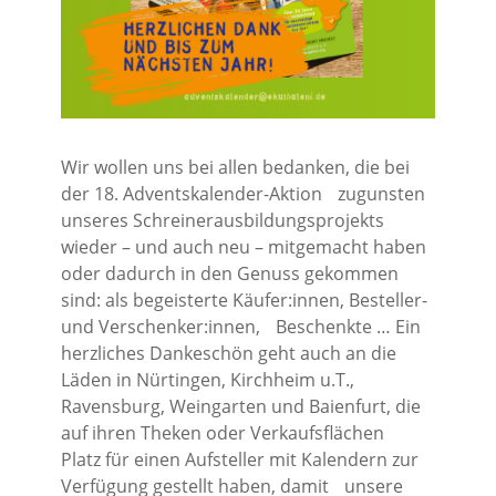
Rechenschaftsberichte
Kontakt I Infos zum Download
EKUTHULENI ZIMBABWE
Wir wollen uns bei allen bedanken, die bei
Ausbildung in Ekuthuleni
der 18. Adventskalender-Aktion zugunsten
Berichte aus Gumtree
unseres Schreinerausbildungsprojekts
wieder – und auch neu – mitgemacht haben
INFORMATIONEN
oder dadurch in den Genuss gekommen
sind: als begeisterte Käufer:innen, Besteller-
Aktuelles
und Verschenker:innen, Beschenkte … Ein
herzliches Dankeschön geht auch an die
Rundbriefe
Läden in Nürtingen, Kirchheim u.T.,
Presse
Ravensburg, Weingarten und Baienfurt, die
Termine
auf ihren Theken oder Verkaufsflächen
Platz für einen Aufsteller mit Kalendern zur
Verfügung gestellt haben, damit unsere
FOTO GALERIE