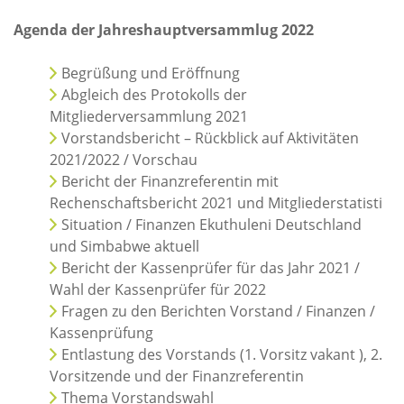
Rechenschaftsberichte
Agenda der Jahreshauptversammlug 2022
Kontakt I Infos zum Download
Begrüßung und Eröffnung
Abgleich des Protokolls der
EKUTHULENI ZIMBABWE
Mitgliederversammlung 2021
Vorstandsbericht – Rückblick auf Aktivitäten
Ausbildung in Ekuthuleni
2021/2022 / Vorschau
Berichte aus Gumtree
Bericht der Finanzreferentin mit
Rechenschaftsbericht 2021 und Mitgliederstatisti
INFORMATIONEN
Situation / Finanzen Ekuthuleni Deutschland
und Simbabwe aktuell
Aktuelles
Bericht der Kassenprüfer für das Jahr 2021 /
Wahl der Kassenprüfer für 2022
Rundbriefe
Fragen zu den Berichten Vorstand / Finanzen /
Presse
Kassenprüfung
Termine
Entlastung des Vorstands (1. Vorsitz vakant ), 2.
Vorsitzende und der Finanzreferentin
Thema Vorstandswahl
FOTO GALERIE