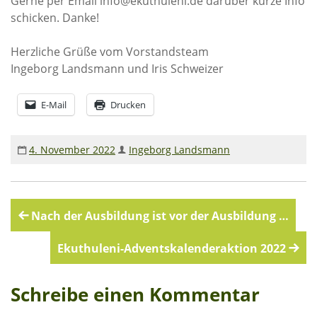
Gerne per Email info@ekuthuleni.de darüber kurze Info
schicken. Danke!
Herzliche Grüße vom Vorstandsteam
Ingeborg Landsmann und Iris Schweizer
E-Mail
Drucken
4. November 2022
Ingeborg Landsmann
Beitragsnavigation
Nach der Ausbildung ist vor der Ausbildung …
Ekuthuleni-Adventskalenderaktion 2022
Schreibe einen Kommentar