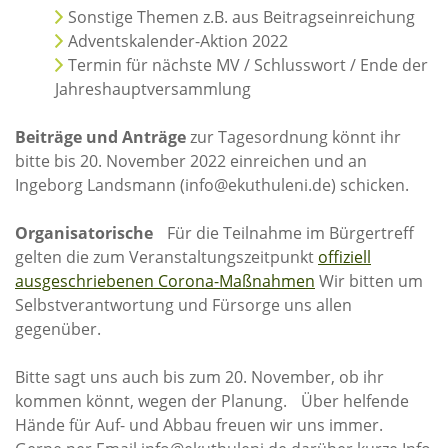
Sonstige Themen z.B. aus Beitragseinreichung
Adventskalender-Aktion 2022
Wasser für EKU – Teil 2
Termin für nächste MV / Schlusswort / Ende der
Wasser für Ekuthuleni
Jahreshauptversammlung
Arbeitseinsatz_J.Blank 2016
Beiträge und Anträge
zur Tagesordnung könnt ihr
Werkarbeiten 2015
bitte bis 20. November 2022 einreichen und an
Marktstand Nürtingen 2015
Ingeborg Landsmann (info@ekuthuleni.de) schicken.
Bilder aus Zimbabwe
Organisatorische
Für die Teilnahme im Bürgertreff
gelten die zum Veranstaltungszeitpunkt
offiziell
ausgeschriebenen Corona-Maßnahmen
Wir bitten um
Selbstverantwortung und Fürsorge uns allen
gegenüber.
Bitte sagt uns auch bis zum 20. November, ob ihr
kommen könnt, wegen der Planung. Über helfende
Hände für Auf- und Abbau freuen wir uns immer.