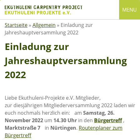
Skip
MENU
to
content
Startseite
»
Allgemein
»
Einladung zur
English
Jahreshauptversammlung 2022
Deutsch
Einladung zur
SUCHE
Jahreshauptversammlung
Suchen
nach:
2022
ÜBER EKUTHULENI
Startseite
Liebe Ekuthuleni-Projekte e.V. Mitglieder,
zur diesjährigen Mitgliederversammlung 2022 laden wir
Über uns
euch nochmals herzlich ein: am
Samstag, 26.
Satzung
November 2022
um
14.30 Uhr
in den
Bürgertreff
,
Mitgliedschaft
Marktstraße 7
in
Nürtingen
.
Routenplaner zum
Bürgertreff
Spenden