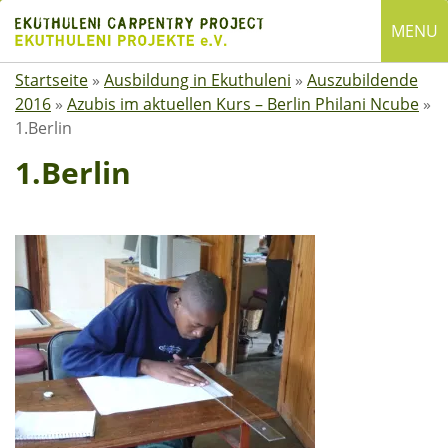
Skip
MENU
to
content
Startseite
»
Ausbildung in Ekuthuleni
»
Auszubildende
English
2016
»
Azubis im aktuellen Kurs – Berlin Philani Ncube
»
Deutsch
1.Berlin
SUCHE
1.Berlin
Suchen
nach:
ÜBER EKUTHULENI
Startseite
Über uns
Satzung
Mitgliedschaft
Spenden