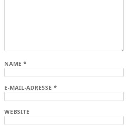
Wasser für EKU – Teil 2
Wasser für Ekuthuleni
Arbeitseinsatz_J.Blank 2016
Werkarbeiten 2015
Marktstand Nürtingen 2015
Bilder aus Zimbabwe
NAME
*
E-MAIL-ADRESSE
*
WEBSITE