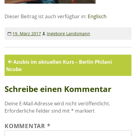
Rechenschaftsberichte
Dieser Beitrag ist auch verfügbar in:
Englisch
Kontakt I Infos zum Download
EKUTHULENI ZIMBABWE
19. März 2017
Ingeborg Landsmann
Ausbildung in Ekuthuleni
Berichte aus Gumtree
Beitragsnavigation
Azubis im aktuellen Kurs – Berlin Philani
Ncube
INFORMATIONEN
Schreibe einen Kommentar
Aktuelles
Rundbriefe
Deine E-Mail-Adresse wird nicht veröffentlicht.
Presse
Erforderliche Felder sind mit
*
markiert
Termine
KOMMENTAR
*
FOTO GALERIE