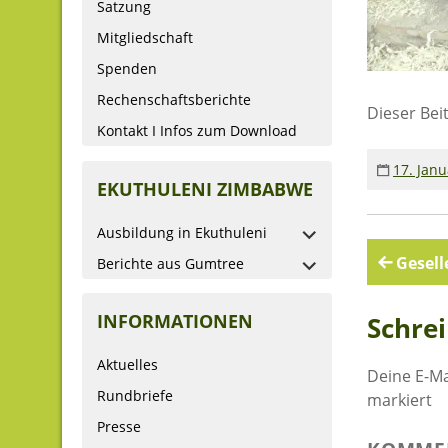
Satzung
Mitgliedschaft
Spenden
Rechenschaftsberichte
Dieser Bei
Kontakt I Infos zum Download
17. Jan
EKUTHULENI ZIMBABWE
Ausbildung in Ekuthuleni
Beitr
Gesel
Berichte aus Gumtree
INFORMATIONEN
Schre
Aktuelles
Deine E-Ma
Rundbriefe
markiert
Presse