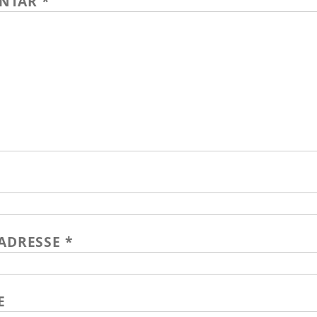
NTAR
*
-ADRESSE
*
E