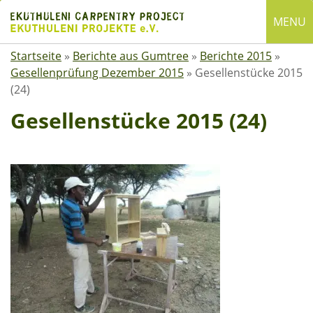
Skip
MENU
to
content
Startseite
»
Berichte aus Gumtree
»
Berichte 2015
»
English
Gesellenprüfung Dezember 2015
»
Gesellenstücke 2015
Deutsch
(24)
SUCHE
Gesellenstücke 2015 (24)
Suchen
nach:
ÜBER EKUTHULENI
Startseite
Über uns
Satzung
Mitgliedschaft
Spenden