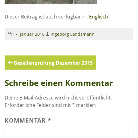
Rechenschaftsberichte
Dieser Beitrag ist auch verfügbar in:
Englisch
Kontakt I Infos zum Download
EKUTHULENI ZIMBABWE
17. Januar 2016
Ingeborg Landsmann
Ausbildung in Ekuthuleni
Berichte aus Gumtree
Beitragsnavigation
Gesellenprüfung Dezember 2015
INFORMATIONEN
Schreibe einen Kommentar
Aktuelles
Deine E-Mail-Adresse wird nicht veröffentlicht.
Rundbriefe
Erforderliche Felder sind mit
*
markiert
Presse
KOMMENTAR
*
Termine
FOTO GALERIE