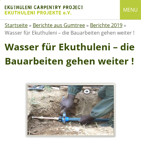
Skip
MENU
to
content
Startseite
»
Berichte aus Gumtree
»
Berichte 2019
»
English
Wasser für Ekuthuleni – die Bauarbeiten gehen weiter !
Deutsch
Wasser für Ekuthuleni – die
SUCHE
Bauarbeiten gehen weiter !
Suchen
nach:
ÜBER EKUTHULENI
Startseite
Über uns
Satzung
Mitgliedschaft
Spenden