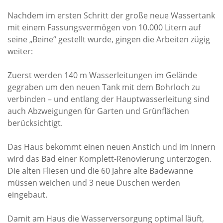
Rechenschaftsberichte
Nachdem im ersten Schritt der große neue Wassertank
mit einem Fassungsvermögen von 10.000 Litern auf
Kontakt I Infos zum Download
seine „Beine“ gestellt wurde, gingen die Arbeiten zügig
weiter:
EKUTHULENI ZIMBABWE
Zuerst werden 140 m Wasserleitungen im Gelände
Ausbildung in Ekuthuleni
gegraben um den neuen Tank mit dem Bohrloch zu
Berichte aus Gumtree
verbinden – und entlang der Hauptwasserleitung sind
auch Abzweigungen für Garten und Grünflächen
INFORMATIONEN
berücksichtigt.
Aktuelles
Das Haus bekommt einen neuen Anstich und im Innern
wird das Bad einer Komplett-Renovierung unterzogen.
Rundbriefe
Die alten Fliesen und die 60 Jahre alte Badewanne
Presse
müssen weichen und 3 neue Duschen werden
Termine
eingebaut.
Damit am Haus die Wasserversorgung optimal läuft,
FOTO GALERIE