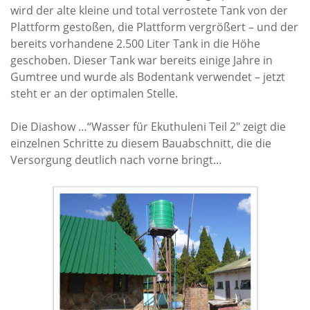
wird der alte kleine und total verrostete Tank von der
Plattform gestoßen, die Plattform vergrößert – und der
Wasser für EKU – Teil 2
bereits vorhandene 2.500 Liter Tank in die Höhe
Wasser für Ekuthuleni
geschoben. Dieser Tank war bereits einige Jahre in
Arbeitseinsatz_J.Blank 2016
Gumtree und wurde als Bodentank verwendet – jetzt
steht er an der optimalen Stelle.
Werkarbeiten 2015
Marktstand Nürtingen 2015
Die Diashow …“Wasser für Ekuthuleni Teil 2″ zeigt die
Bilder aus Zimbabwe
einzelnen Schritte zu diesem Bauabschnitt, die die
Versorgung deutlich nach vorne bringt…