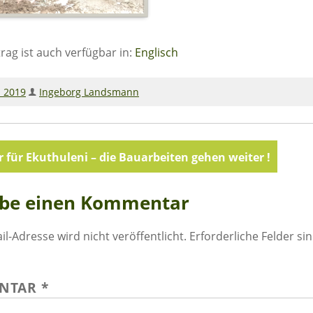
trag ist auch verfügbar in:
Englisch
l 2019
Ingeborg Landsmann
agsnavigation
 für Ekuthuleni – die Bauarbeiten gehen weiter !
ibe einen Kommentar
il-Adresse wird nicht veröffentlicht.
Erforderliche Felder si
NTAR
*