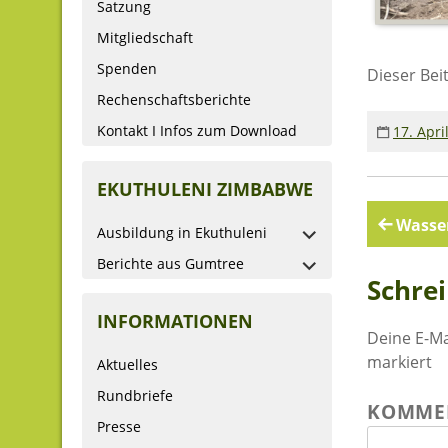
Satzung
Mitgliedschaft
Spenden
Dieser Bei
Rechenschaftsberichte
Kontakt I Infos zum Download
17. Apri
EKUTHULENI ZIMBABWE
Beitr
Wasser
Ausbildung in Ekuthuleni
Berichte aus Gumtree
Schre
INFORMATIONEN
Deine E-Ma
markiert
Aktuelles
Rundbriefe
KOMME
Presse