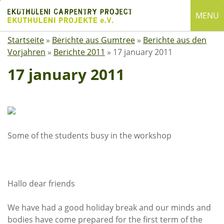
Skip
MENU
to
content
Startseite
»
Berichte aus Gumtree
»
Berichte aus den
English
Vorjahren
»
Berichte 2011
»
17 january 2011
Deutsch
17 january 2011
SUCHE
Suchen
nach:
ÜBER EKUTHULENI
Some of the students busy in the workshop
Startseite
.
Über uns
Hallo dear friends
Satzung
Mitgliedschaft
We have had a good holiday break and our minds and
bodies have come prepared for the first term of the
Spenden