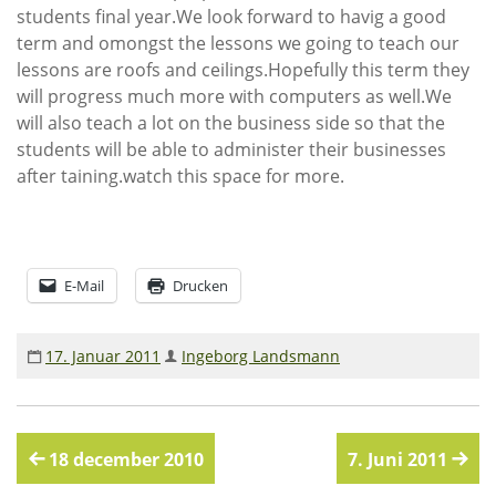
students final year.We look forward to havig a good
Rechenschaftsberichte
term and omongst the lessons we going to teach our
Kontakt I Infos zum Download
lessons are roofs and ceilings.Hopefully this term they
will progress much more with computers as well.We
will also teach a lot on the business side so that the
EKUTHULENI ZIMBABWE
students will be able to administer their businesses
Ausbildung in Ekuthuleni
after taining.watch this space for more.
Berichte aus Gumtree
INFORMATIONEN
E-Mail
Drucken
Aktuelles
17. Januar 2011
Ingeborg Landsmann
Rundbriefe
Presse
Termine
Beitragsnavigation
18 december 2010
7. Juni 2011
FOTO GALERIE