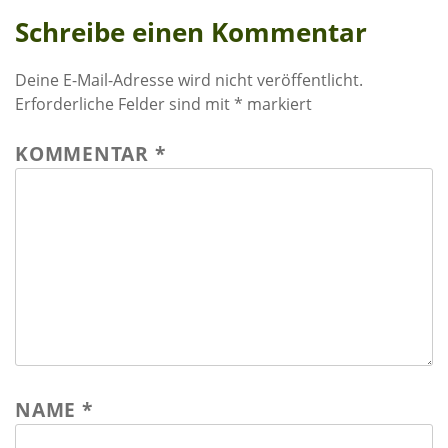
Schreibe einen Kommentar
Wasser für EKU – Teil 2
Wasser für Ekuthuleni
Deine E-Mail-Adresse wird nicht veröffentlicht.
Erforderliche Felder sind mit
*
markiert
Arbeitseinsatz_J.Blank 2016
Werkarbeiten 2015
KOMMENTAR
*
Marktstand Nürtingen 2015
Bilder aus Zimbabwe
NAME
*