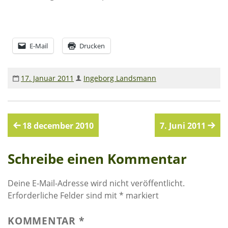
E-Mail
Drucken
17. Januar 2011
Ingeborg Landsmann
Beitragsnavigation
18 december 2010
7. Juni 2011
Schreibe einen Kommentar
Deine E-Mail-Adresse wird nicht veröffentlicht.
Erforderliche Felder sind mit
*
markiert
KOMMENTAR
*