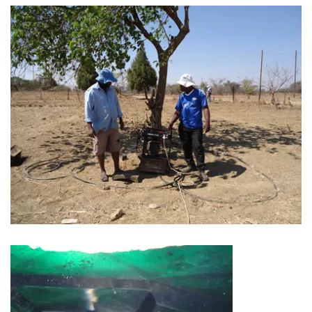
Wasser für EKU – Teil 2
Wasser für Ekuthuleni
Arbeitseinsatz_J.Blank 2016
Werkarbeiten 2015
Marktstand Nürtingen 2015
Bilder aus Zimbabwe