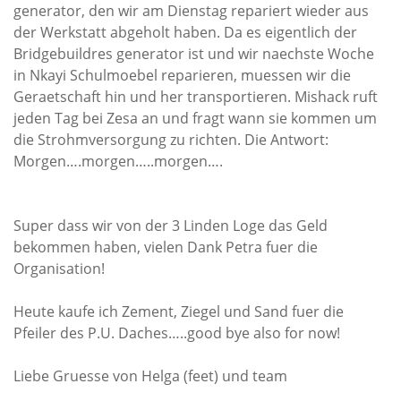
generator, den wir am Dienstag repariert wieder aus
Rechenschaftsberichte
der Werkstatt abgeholt haben. Da es eigentlich der
Kontakt I Infos zum Download
Bridgebuildres generator ist und wir naechste Woche
in Nkayi Schulmoebel reparieren, muessen wir die
Geraetschaft hin und her transportieren. Mishack ruft
EKUTHULENI ZIMBABWE
jeden Tag bei Zesa an und fragt wann sie kommen um
die Strohmversorgung zu richten. Die Antwort:
Ausbildung in Ekuthuleni
Morgen….morgen…..morgen….
Berichte aus Gumtree
INFORMATIONEN
Super dass wir von der 3 Linden Loge das Geld
bekommen haben, vielen Dank Petra fuer die
Aktuelles
Organisation!
Rundbriefe
Heute kaufe ich Zement, Ziegel und Sand fuer die
Presse
Pfeiler des P.U. Daches…..good bye also for now!
Termine
Liebe Gruesse von Helga (feet) und team
FOTO GALERIE