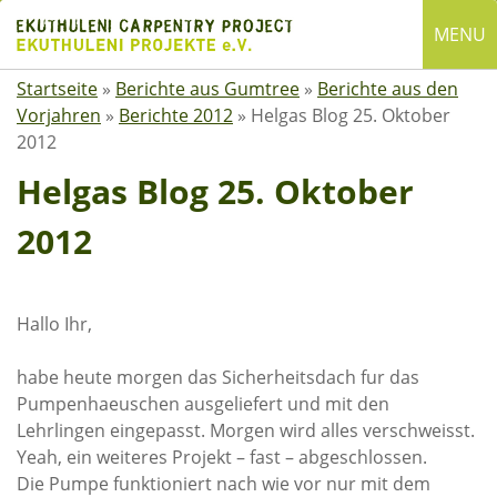
Skip
MENU
to
content
Startseite
»
Berichte aus Gumtree
»
Berichte aus den
English
Vorjahren
»
Berichte 2012
»
Helgas Blog 25. Oktober
Deutsch
2012
SUCHE
Helgas Blog 25. Oktober
Suchen
2012
nach:
ÜBER EKUTHULENI
Hallo Ihr,
Startseite
habe heute morgen das Sicherheitsdach fur das
Über uns
Pumpenhaeuschen ausgeliefert und mit den
Satzung
Lehrlingen eingepasst. Morgen wird alles verschweisst.
Mitgliedschaft
Yeah, ein weiteres Projekt – fast – abgeschlossen.
Die Pumpe funktioniert nach wie vor nur mit dem
Spenden