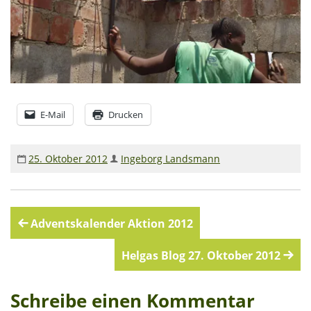
E-Mail
Drucken
25. Oktober 2012
Ingeborg Landsmann
Beitragsnavigation
Adventskalender Aktion 2012
Helgas Blog 27. Oktober 2012
Schreibe einen Kommentar