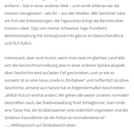
entfernt – fast in einer anderen Welt – und somit erfahren wir die
Rechenschaftsberichte
meisten Neuigkeiten – wie Ihr – aus den Medien. BBC berichtet nahe
Kontakt I Infos zum Download
am Puls der Entwicklungen, die Tagesschau bringt die Berichte eher
trocken rüber. Tipp von meiner Schwester Inge: Fundierte
EKUTHULENI ZIMBABWE
Berichterstattung mit Hintergrund-Info gibt es im Deutschlandfunk
und DLF Kultur.
Ausbildung in Ekuthuleni
Berichte aus Gumtree
Interessant, aber auch kurios, wenn man zwar im gleichen Land lebt,
sich die Geschichtsschreibung aber in einer anderen Sphäre abspielt.
Aber Geschichte wird auf jeden Fall geschrieben, und so wie es
INFORMATIONEN
aussieht ist es eine neue „made in Zimbabwe“ und hoffentlich positive
Aktuelles
Geschichte. Jemand aus Harare hat es folgendermaßen beschrieben:
„Militär Putsch einmal anders: Wir gehen alle weiter unseren normalen
Rundbriefe
Geschäften nach, die Stadtverwaltung flickt Schlaglöcher, man trinkt
Presse
eine Tasse Tee, die Straßensperren sind ordentlich organisiert und die
Termine
Soldaten freundlicher als die Polizei es normalerweise ist“
…….Militärputsch auf Zimbabwisch eben.
FOTO GALERIE