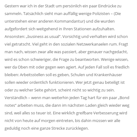
Gestern war ich in der Stadt um persönlich ein paar Eindrücke zu
Wasser für EKU – Teil 2
sammeln. Tatsächlich sieht man auffällig wenige Polizisten – (Die
unterstehen einer anderen Kommandantur) und die wurden
Wasser für Ekuthuleni
aufgefordert sich weitgehend in Ihren Stationen aufzuhalten.
Arbeitseinsatz_J.Blank 2016
Ansonsten: „business as usual“. Vorsichtig und verhalten wird schon
Werkarbeiten 2015
viel getratscht. Viel geht in den sozialen Netzwerkanaelen rum. Fragt
Marktstand Nürtingen 2015
man nach, wissen zwar alle was passiert, aber genauer nachgedacht,
wird es schon schwieriger, die Frage zu beantworten. Wenige wissen,
Bilder aus Zimbabwe
wer da Oben mit oder gegen wen agiert. Auf jeden Fall soll es friedlich
bleiben: Arbeitsstellen soll es geben, Schulen und Krankenhäuser
sollen wieder ordentlich funktionieren. Wer jetzt genau beteiligt ist
oder zu welcher Seite gehört, scheint nicht so wichtig zu sein.
Verständlich – wenn man weiterhin jeden Tag hart für ein paar „Bond
notes“ arbeiten muss, die dann im nächsten Laden gleich wieder weg
sind, weil alles so teuer ist. Eine wirklich greifbare Verbesserung wird
nicht von heute auf morgen eintreten, bis dahin müssen wir alle
geduldig noch eine ganze Strecke zurücklegen.