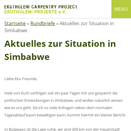
Skip
MENU
to
content
Startseite
»
Rundbriefe
»
Aktuelles zur Situation in
English
Simbabwe
Deutsch
Aktuelles zur Situation in
SUCHE
Simbabwe
Suchen
nach:
ÜBER EKUTHULENI
Liebe Eku Freunde,
Startseite
Viele von Euch verfolgen seit ein paar Tagen mit uns gespannt die
Über uns
politischen Entwicklungen in Zimbabwe, und wollen natürlich wissen
wie es uns geht. Da ich so viele Anfragen neben dem normalen
Satzung
Tagesablauf kaum bewältigen kann, kommt hiermit ein kleiner Bericht.
Mitgliedschaft
Spenden
In Bulawayo ist die Lage ruhig, wir sind 450 km von der Hauptstadt