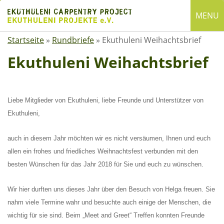
Skip
MENU
to
content
Startseite
»
Rundbriefe
»
Ekuthuleni Weihachtsbrief
English
Deutsch
Ekuthuleni Weihachtsbrief
SUCHE
Suchen
Liebe Mitglieder von Ekuthuleni, liebe Freunde und Unterstützer von
nach:
Ekuthuleni,
ÜBER EKUTHULENI
auch in diesem Jahr möchten wir es nicht versäumen, Ihnen und euch
allen ein frohes und friedliches Weihnachtsfest verbunden mit den
Startseite
besten Wünschen für das Jahr 2018 für Sie und euch zu wünschen.
Über uns
Satzung
Wir hier durften uns dieses Jahr über den Besuch von Helga freuen. Sie
Mitgliedschaft
nahm viele Termine wahr und besuchte auch einige der Menschen, die
wichtig für sie sind. Beim „Meet and Greet“ Treffen konnten Freunde
Spenden