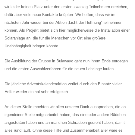
wir leider keinen Platz unter den ersten zwanzig Teilnehmern erreichen,
Wasser für EKU – Teil 2
dafür aber viele neue Kontakte knüpfen
.
Wir hoffen, dass wir im
Wasser für Ekuthuleni
nächsten Jahr wieder bei der Aktion „Licht der Hoffnung“ teilnehmen
können. Als Projekt bietet sich hier möglicherweise die Installation einer
Arbeitseinsatz_J.Blank 2016
Solaranlage an, die für die Menschen vor Ort eine größere
Werkarbeiten 2015
Unabhängigkeit bringen könnte.
Marktstand Nürtingen 2015
Bilder aus Zimbabwe
Die Ausbildung der Gruppe in Bulawayo geht nun ihrem Ende entgegen
und die ersten Auswahlverfahren für die neuen Lehrlinge laufen.
Die jährliche Adventskalenderaktion verlief durch den Einsatz vieler
Helfer wieder einmal sehr erfolgreich.
An dieser Stelle mochten wir allen unseren Dank aussprechen, die an
irgendeiner Stelle mitgearbeitet haben, das eine oder andere Rädchen
angestoßen haben und an manchen Schrauben gedreht haben, damit
alles rund läuft. Ohne diese Hilfe und Zusammenarbeit aller wäre es