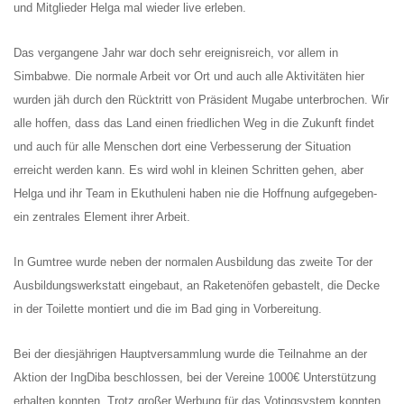
und Mitglieder Helga mal wieder live erleben.
Rechenschaftsberichte
Kontakt I Infos zum Download
Das vergangene Jahr war doch sehr ereignisreich, vor allem in
Simbabwe. Die normale Arbeit vor Ort und auch alle Aktivitäten hier
EKUTHULENI ZIMBABWE
wurden jäh durch den Rücktritt von Präsident Mugabe unterbrochen. Wir
alle hoffen, dass das Land einen friedlichen Weg in die Zukunft findet
Ausbildung in Ekuthuleni
und auch für alle Menschen dort eine Verbesserung der Situation
Berichte aus Gumtree
erreicht werden kann. Es wird wohl in kleinen Schritten gehen, aber
Helga und ihr Team in Ekuthuleni haben nie die Hoffnung aufgegeben-
ein zentrales Element ihrer Arbeit.
INFORMATIONEN
Aktuelles
In Gumtree wurde neben der normalen Ausbildung das zweite Tor der
Ausbildungswerkstatt eingebaut, an Raketenöfen gebastelt, die Decke
Rundbriefe
in der Toilette montiert und die im Bad ging in Vorbereitung.
Presse
Termine
Bei der diesjährigen Hauptversammlung wurde die Teilnahme an der
Aktion der IngDiba beschlossen, bei der Vereine 1000€ Unterstützung
FOTO GALERIE
erhalten konnten. Trotz großer Werbung für das Votingsystem konnten