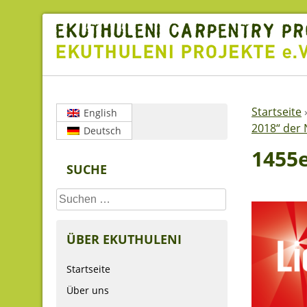
Skip
to
content
Startseite
English
2018“ der 
Deutsch
1455
SUCHE
Suchen
nach:
ÜBER EKUTHULENI
Startseite
Über uns