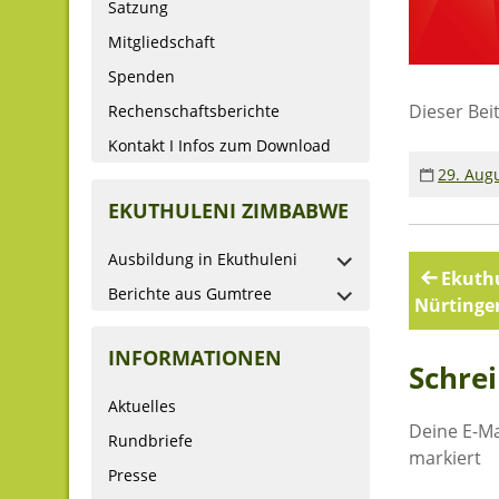
Satzung
Mitgliedschaft
Spenden
Dieser Bei
Rechenschaftsberichte
Kontakt I Infos zum Download
29. Aug
EKUTHULENI ZIMBABWE
Ausbildung in Ekuthuleni
Beitr
Ekuthu
Berichte aus Gumtree
Nürtinge
INFORMATIONEN
Schre
Aktuelles
Deine E-Ma
Rundbriefe
markiert
Presse